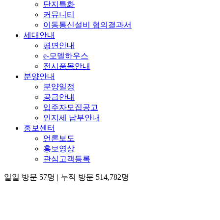
단지특화
커뮤니티
이동통신설비 협의결과서
세대안내
평면안내
e-모델하우스
전시품목안내
분양안내
분양일정
공급안내
입주자모집공고
인지세 납부안내
홍보센터
언론보도
홍보영상
관심고객등록
일일 방문 57명
|
누적 방문 514,782명
×
청약 & 서류접수 이벤트