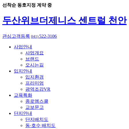
선착순 동호지정 계약 중
두산위브더제니스 센트럴 천안
관심고객등록
522-3106
041)
사업안내
사업개요
브랜드
오시는길
입지안내
입지환경
프리미엄
광역조감VR
교육특화
종로엠스쿨
교보문고
단지안내
단지배치도
동·호수 배치도