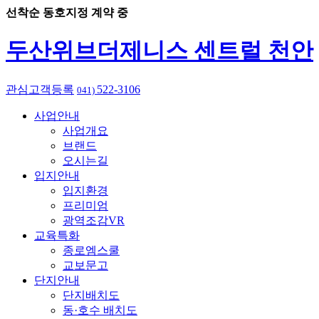
선착순 동호지정 계약 중
두산위브더제니스 센트럴 천안
관심고객등록
522-3106
041)
사업안내
사업개요
브랜드
오시는길
입지안내
입지환경
프리미엄
광역조감VR
교육특화
종로엠스쿨
교보문고
단지안내
단지배치도
동·호수 배치도