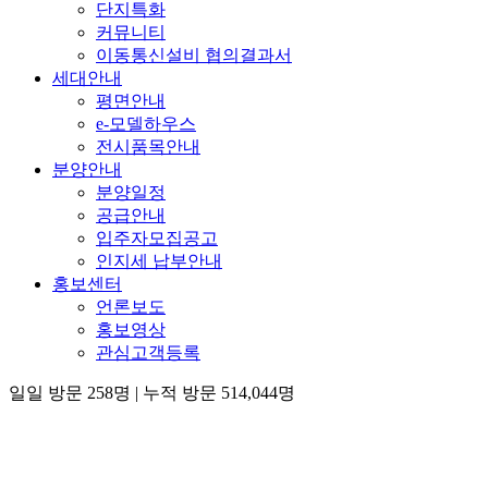
단지특화
커뮤니티
이동통신설비 협의결과서
세대안내
평면안내
e-모델하우스
전시품목안내
분양안내
분양일정
공급안내
입주자모집공고
인지세 납부안내
홍보센터
언론보도
홍보영상
관심고객등록
일일 방문 258명
|
누적 방문 514,044명
×
청약 & 서류접수 이벤트