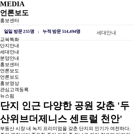
MEDIA
언론보도
홍보센터
사업안내
일일 방문 255명
누적 방문 514,494명
교육특화
단지안내
세대안내
|
입지안내
교육특화
단지안내
세대안내
분양안내
홍보센터
언론보도
언론보도
홍보영상
관심고객등록
뉴스핌
단지 인근 다양한 공원 갖춘 '두
산위브더제니스 센트럴 천안'
부동산 시장 내 녹지 프리미엄을 갖춘 단지의 인기가 여전하다.