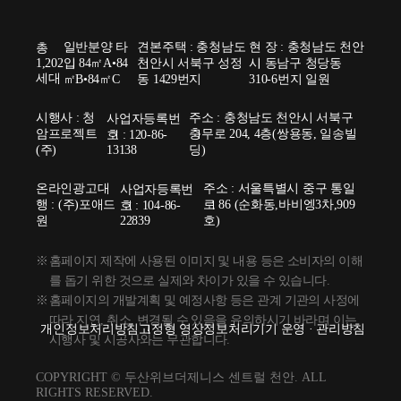
일반분양 타
견본주택 : 충청남도
현 장 : 충청남도 천안
총
1,202
입 84㎡A•84
천안시 서북구 성정
시 동남구 청당동
세대
㎡B•84㎡C
동 1429번지
310-6번지 일원
시행사 : 청
주소 : 충청남도 천안시 서북구
사업자등록번
암프로젝트
충무로 204, 4층(쌍용동, 일송빌
호 : 120-86-
(주)
13138
딩)
온라인광고대
주소 : 서울특별시 중구 통일
사업자등록번
행 : (주)포애드
로 86 (순화동,바비엥3차,909
호 : 104-86-
원
22839
호)
홈페이지 제작에 사용된 이미지 및 내용 등은 소비자의 이해
를 돕기 위한 것으로 실제와 차이가 있을 수 있습니다.
홈페이지의 개발계획 및 예정사항 등은 관계 기관의 사정에
따라 지연, 취소, 변경될 수 있음을 유의하시기 바라며 이는
개인정보처리방침
고정형 영상정보처리기기 운영 · 관리방침
시행사 및 시공사와는 무관합니다.
COPYRIGHT © 두산위브더제니스 센트럴 천안. ALL
RIGHTS RESERVED.