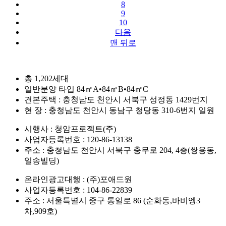
8
9
10
다음
맨 뒤로
총 1,202세대
일반분양 타입 84㎡A•84㎡B•84㎡C
견본주택 : 충청남도 천안시 서북구 성정동 1429번지
현 장 : 충청남도 천안시 동남구 청당동 310-6번지 일원
시행사 : 청암프로젝트(주)
사업자등록번호 : 120-86-13138
주소 : 충청남도 천안시 서북구 충무로 204, 4층(쌍용동,
일송빌딩)
온라인광고대행 : (주)포애드원
사업자등록번호 : 104-86-22839
주소 : 서울특별시 중구 통일로 86 (순화동,바비엥3
차,909호)