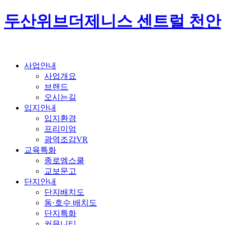
두산위브더제니스 센트럴 천안
사업안내
사업개요
브랜드
오시는길
입지안내
입지환경
프리미엄
광역조감VR
교육특화
종로엠스쿨
교보문고
단지안내
단지배치도
동·호수 배치도
단지특화
커뮤니티