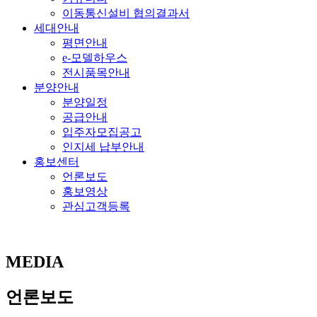
이동통신설비 협의결과서
세대안내
평면안내
e-모델하우스
전시품목안내
분양안내
분양일정
공급안내
입주자모집공고
인지세 납부안내
홍보센터
언론보도
홍보영상
관심고객등록
MEDIA
언론보도