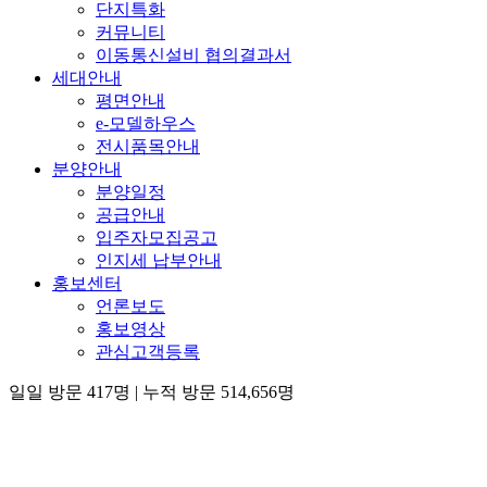
단지특화
커뮤니티
이동통신설비 협의결과서
세대안내
평면안내
e-모델하우스
전시품목안내
분양안내
분양일정
공급안내
입주자모집공고
인지세 납부안내
홍보센터
언론보도
홍보영상
관심고객등록
일일 방문 417명
|
누적 방문 514,656명
×
청약 & 서류접수 이벤트