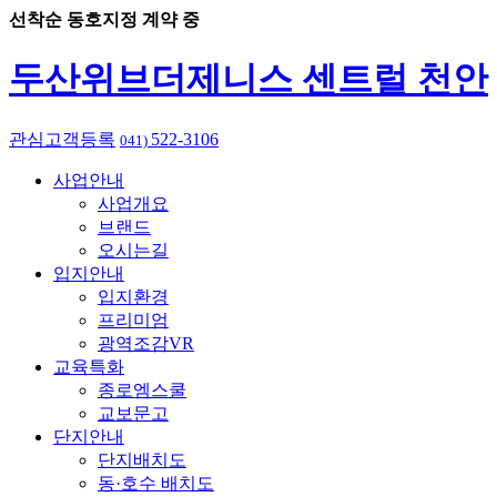
선착순 동호지정 계약 중
두산위브더제니스 센트럴 천안
관심고객등록
522-3106
041)
사업안내
사업개요
브랜드
오시는길
입지안내
입지환경
프리미엄
광역조감VR
교육특화
종로엠스쿨
교보문고
단지안내
단지배치도
동·호수 배치도