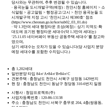
당사와는 무관하며, 추후 변경될 수 있습니다.
· 용곡눈들 도시개발구역(예정) : 천안시청 홈페이지 > 소
식알림 > 공고알림 > 행정공고/고시 > 천안 용곡눈들 도
시개발구역 지정 고시 ‘천안시고시 제380호‘ 참조
(https://www.cheonan.go.kr/kor/sub02_03_01.do)
· 약 1.3만여 세대 행정타운 조성(예정) : 상기 지역도·확
대도에 표기된 행정타운 세대수(약 1.3만여 세대는)
‘25.11.05 네이버페이 부동산 공동주택 세대수’를 참고하
였으며,
상기 세대수는 오차가 있을 수 있습니다(당 사업지 분양
예정 세대수를 포함한 수치입니다.)
총 1,202세대
일반분양 타입 84㎡A•84㎡B•84㎡C
견본주택 : 충청남도 천안시 서북구 성정동 1429번지
현 장 : 충청남도 천안시 동남구 청당동 310-6번지 일원
시행사 : 청암프로젝트(주)
사업자등록번호 : 120-86-13138
주소 : 충청남도 천안시 서북구 충무로 204, 4층(쌍용동,