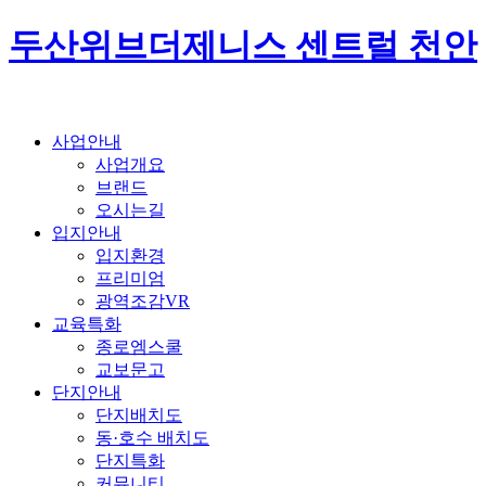
두산위브더제니스 센트럴 천안
사업안내
사업개요
브랜드
오시는길
입지안내
입지환경
프리미엄
광역조감VR
교육특화
종로엠스쿨
교보문고
단지안내
단지배치도
동·호수 배치도
단지특화
커뮤니티